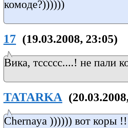
комоде?))))))
17
(19.03.2008, 23:05)
Вика, тссссс....! не пали к
TATARKA
(20.03.2008
Chernaya )))))) вот коры !