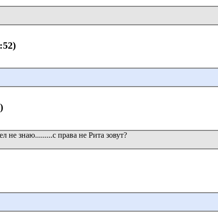
:52)
)
 не знаю.........с права не Рита зовут?