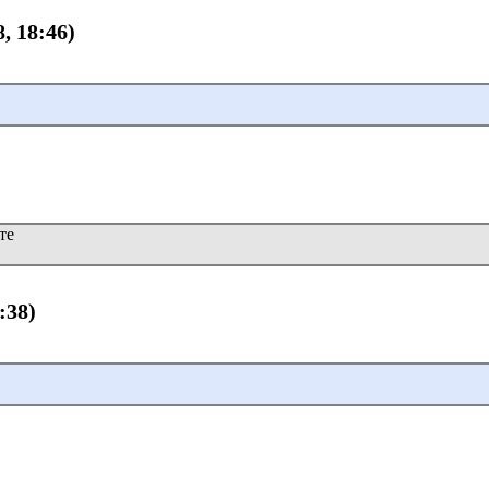
8, 18:46)
те
:38)