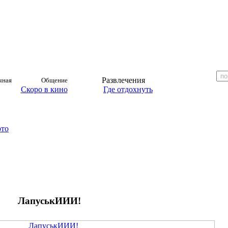
Развлечения
чная
Общение
Скоро в кино
Где отдохнуть
ото
ЛапуськИИИ!