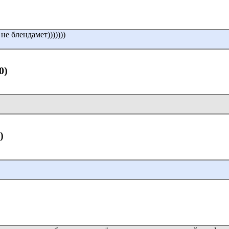
не блендамет)))))))
0)
)