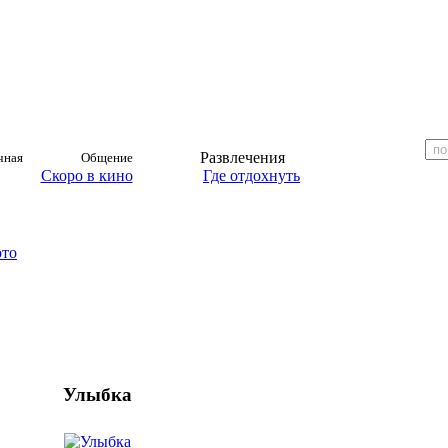
Развлечения
чная
Общение
Скоро в кино
Где отдохнуть
ото
Улыбка