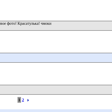
евое фото! Красатулька! чмоки
1
2