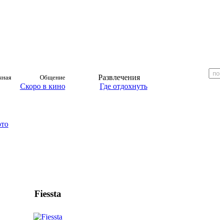
Развлечения
чная
Общение
Скоро в кино
Где отдохнуть
ото
Fiessta