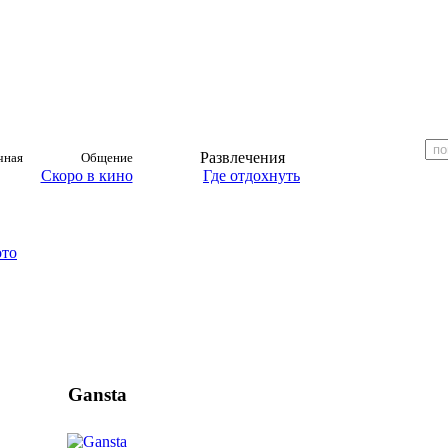
Развлечения
чная
Общение
Скоро в кино
Где отдохнуть
ото
Gansta