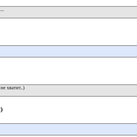
..
е хватит..)
2)