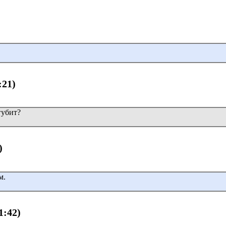
:21)
губит?
)
м.
1:42)