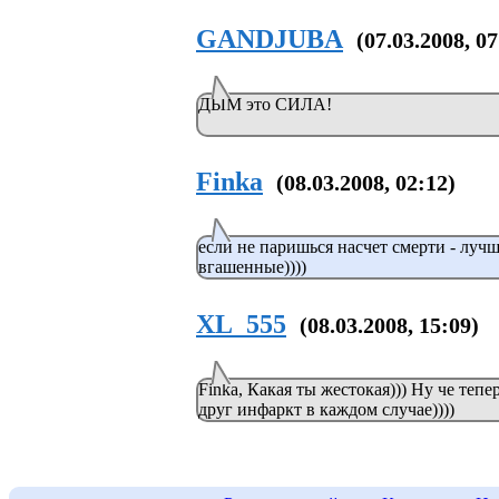
GANDJUBA
(07.03.2008, 07
ДЫМ это СИЛА!
Finka
(08.03.2008, 02:12)
если не паришься насчет смерти - лучш
вгашенные))))
XL_555
(08.03.2008, 15:09)
Finka, Какая ты жестокая))) Ну че тепер
друг инфаркт в каждом случае))))