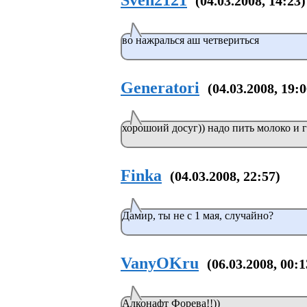
Sven2121
(04.03.2008, 14:23)
во нажралься аш четвериться
Generatori
(04.03.2008, 19:0
хорошоий досуг)) надо пить молоко и г
Finka
(04.03.2008, 22:57)
Дамир, ты не с 1 мая, случайно?
VanyOKru
(06.03.2008, 00:1
Алконафт Форева!!))