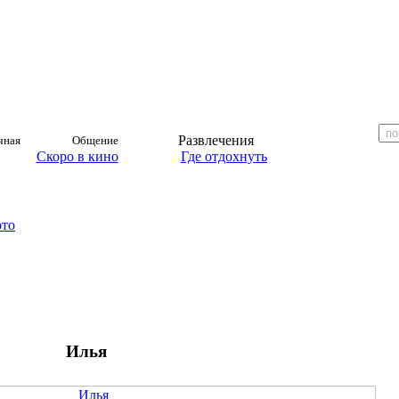
Развлечения
чная
Общение
Скоро в кино
Где отдохнуть
ото
Илья