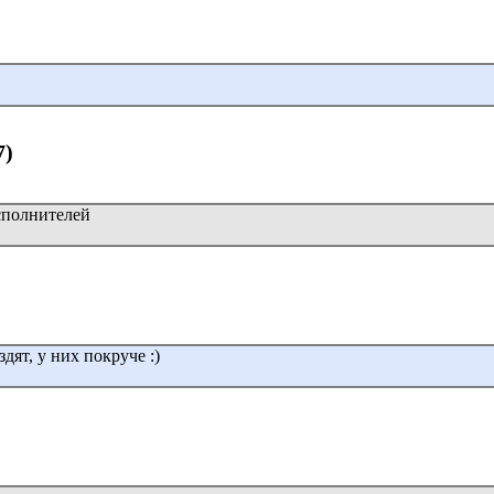
7)
сполнителей
ят, у них покруче :)