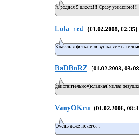
А родная 5 школа!!! Сразу узнаююю!!! 
Lola_red
(01.02.2008, 02:35)
Классная фотка и девушка симпатичная:
BaDBoRZ
(01.02.2008, 03:08
действительно=)сладкая!милая девушка
VanyOKru
(01.02.2008, 08:3
Очень даже нечего…