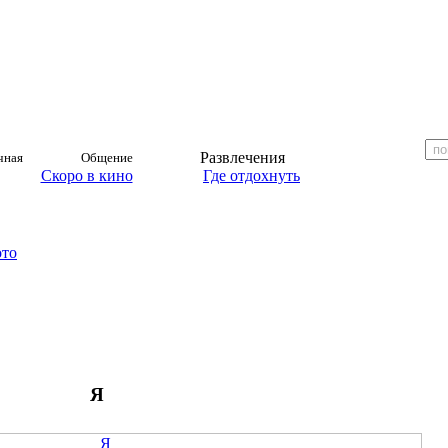
Развлечения
чная
Общение
Скоро в кино
Где отдохнуть
ото
Я