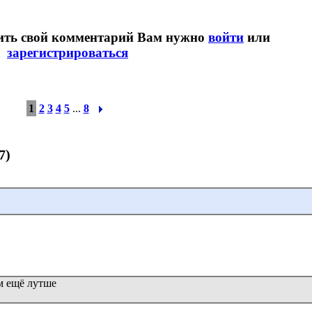
вить свой комментарий Вам нужно
войти
или
зарегистрироваться
1
2
3
4
5
...
8
7)
ём ещё лутше