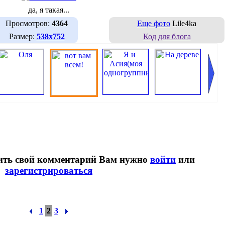
да, я такая...
Просмотров:
4364
Еще фото
Lile4ka
Размер:
538х752
Код для блога
вить свой комментарий Вам нужно
войти
или
зарегистрироваться
1
2
3