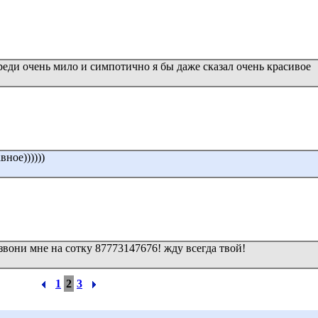
ереди очень мило и симпотично я бы даже сказал очень красивое
вное))))))
озвони мне на сотку 87773147676! жду всегда твой!
1
2
3