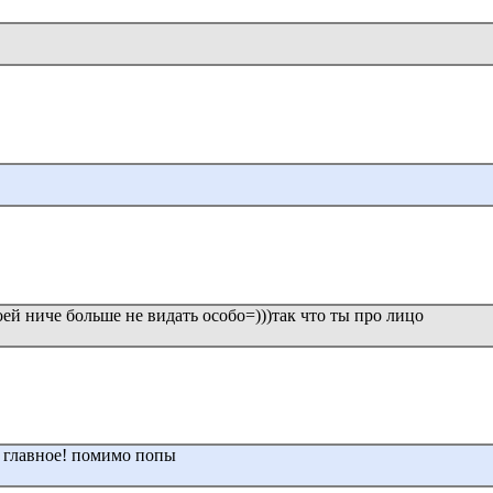
воей ниче больше не видать особо=)))так что ты про лицо
е главное! помимо попы