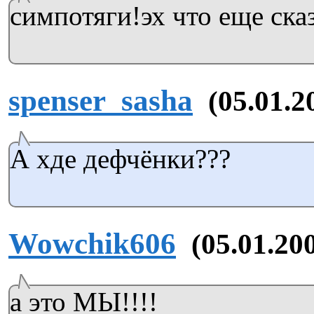
симпотяги!эх что еще сказ
spenser_sasha
(05.01.2
А хде дефчёнки???
Wowchik606
(05.01.20
а это МЫ!!!!