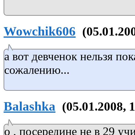
Wowchik606
(05.01.20
а вот девченок нельзя пок
сожалению...
Balashka
(05.01.2008, 
о , посередине не в 29 уч