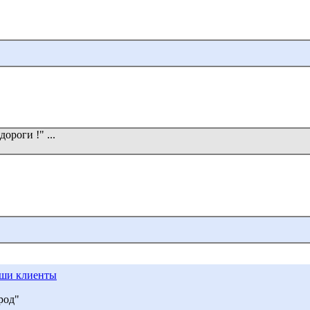
роги !" ...
)
ши клиенты
род"