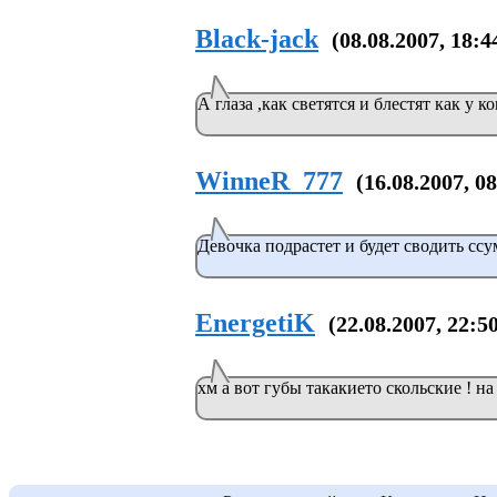
Black-jack
(08.08.2007, 18:4
А глаза ,как светятся и блестят как у к
WinneR_777
(16.08.2007, 0
Девочка подрастет и будет сводить ссу
EnergetiK
(22.08.2007, 22:5
хм а вот губы такакието скольские ! н