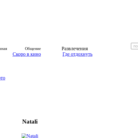
Развлечения
чная
Общение
Скоро в кино
Где отдохнуть
ото
Natali