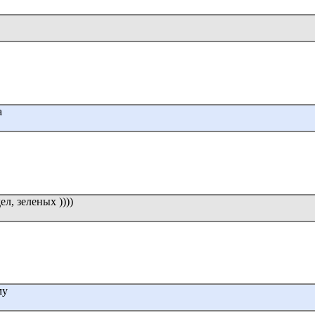
а
л, зеленых ))))
му