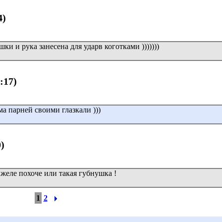
4)
ошки и рука занесена для ударв коготками )))))))
8:17)
ма парней своими глазкали )))
0)
а желе похоче или такая губнушка !
1
2