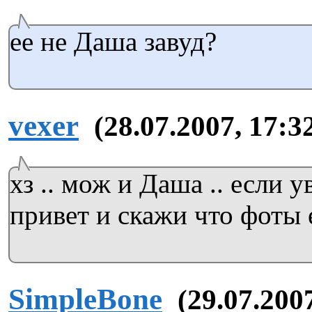
ее не Даша завуд?
vexer
(28.07.2007, 17:3
хз .. мож и Даша .. если 
привет и скажи что фоты 
SimpleBone
(29.07.200