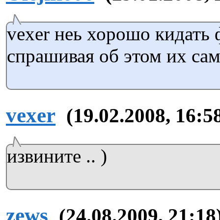
vexer неь хорошо кидать 
спрашивая об этом их сам
vexer
(19.02.2008, 16:5
извините .. )
zews
(24.08.2009, 21:18