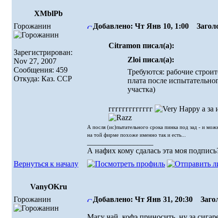
XMblPb
Горожанин
Добавлено: Чт Янв 10, 1:00
Заголо
Citramon писал(а):
Зарегистрирован:
Zloi писал(а):
Nov 27, 2007
Сообщения: 459
Требуются: рабочие строит
Откуда: Каз. ССР
плата после испытательно
участка)
ггггггггггггг
а за
А посля (ис)пытательного срока пинка под зад - и мо
на той фирме похоже именно так и есть...
_________________
А нафих кому сдалась эта моя подпись?!
Вернуться к началу
VanyOKru
Горожанин
Добавлено: Чт Янв 31, 20:30
Загол
Магу чай, кофэ приносить, ну за сига