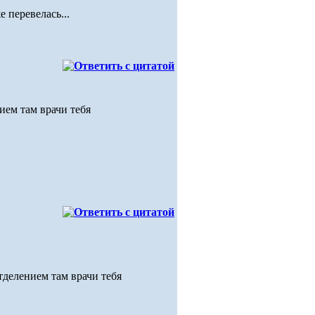
 перевелась...
ием там врачи тебя
тделением там врачи тебя