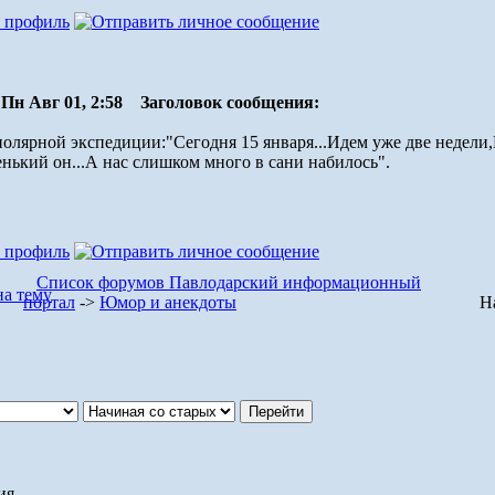
Пн Авг 01, 2:58
Заголовок сообщения:
полярной экспедиции:"Сегодня 15 января...Идем уже две недели
енький он...А нас слишком много в сани набилось".
Список форумов Павлодарский информационный
портал
->
Юмор и анекдоты
Н
ия