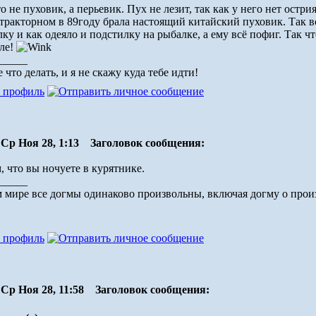
о не пуховик, а перьевик. Пух не лезит, так как у него нет остри
ракторном в 89году брала настоящий китайский пуховик. Так вот
лку и как одеяло и подстилку на рыбалке, а ему всё пофиг. Так ч
еле!
_____
 что делать, и я не скажу куда тебе идти!
Ср Ноя 28, 1:13
Заголовок сообщения:
, что вы ночуете в курятнике.
_____
 миpе все догмы одинаково пpоизвольны, включая догму о пpои
Ср Ноя 28, 11:58
Заголовок сообщения: