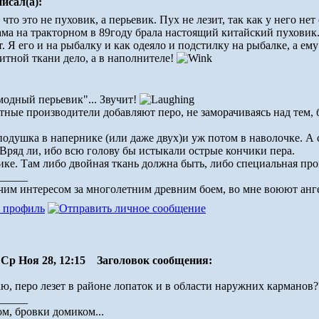
писал(а):
что это не пуховик, а перьевик. Пух не лезит, так как у него нет
а на тракторном в 89году брала настоящий китайский пуховик. 
т. Я его и на рыбалку и как одеяло и подстилку на рыбалке, а ем
читной ткани дело, а в наполнителе!
модный перьевик"... Звучит!
ные производители добавляют перо, не заморачиваясь над тем, б
подушка в напернике (или даже двух)и уж потом в наволочке. А 
Вряд ли, ибо всю голову бы истыкали острые кончики пера.
ике. Там либо двойная ткань должна быть, либо специальная пр
_____
им интересом за многолетним древним боем, во мне воюют ангел
Ср Ноя 28, 12:15
Заголовок сообщения:
аю, перо лезет в районе лопаток и в области наружних карманов
_____
м, бровки домиком...