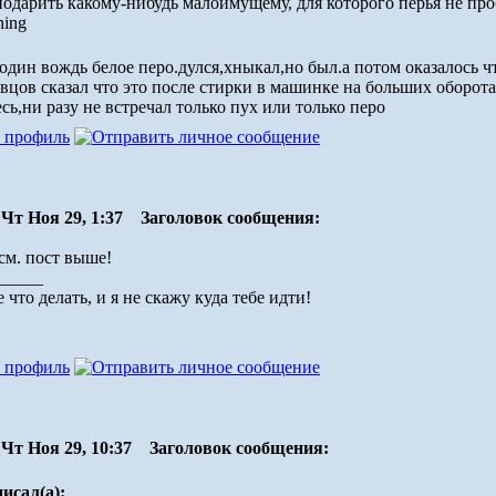
одарить какому-нибудь малоимущему, для которого перья не пр
 один вождь белое перо.дулся,хныкал,но был.а потом оказалось 
вцов сказал что это после стирки в машинке на больших оборотах
есь,ни разу не встречал только пух или только перо
Чт Ноя 29, 1:37
Заголовок сообщения:
 см. пост выше!
_____
 что делать, и я не скажу куда тебе идти!
Чт Ноя 29, 10:37
Заголовок сообщения:
писал(а):