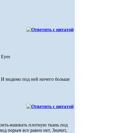
. И видимо под ней ничего больше
кроить-вшивать плотную ткань под
од перьев все равно нет. Значит,