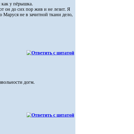
я как у пёрышка.
 он до сих пор жив и не лезит. Я
то Маруся не в зачитной ткани дело,
звольности догм.