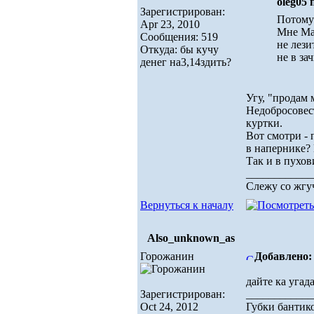
oleg05 
Зарегистрирован:
Потому 
Apr 23, 2010
Мне Мам
Сообщения: 519
не лези
Откуда: бы кучу
не в за
денег на3,14здить?
Угу, "продам 
Недобросовест
куртки.
Вот смотри - 
в напернике? 
Так и в пухов
____________
Слежу со жгуч
Вернуться к началу
Also_unknown_as
Горожанин
Добавлено: 
дайте ка угад
Зарегистрирован:
____________
Oct 24, 2012
Губки бантико