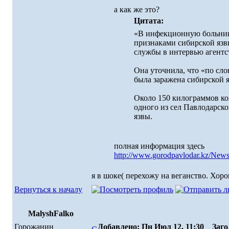
а как же это?
Цитата:
«В инфекционную больниц
признаками сибирской язвы
службы в интервью агентс
Она уточнила, что «по сло
была заражена сибирской я
Около 150 килограммов ко
одного из сел Павлодарск
язвы.
полная информация здесь
http://www.gorodpavlodar.kz/New
я в шоке( перехожу на веганство. Хор
Вернуться к началу
MalyshFalko
Горожанин
Добавлено: Пн Июл 12, 11:30
Загол