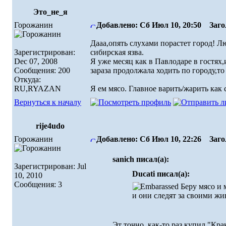
Это_не_я
Горожанин
Добавлено: Сб Июл 10, 20:50
Загол
Дааа,опять слухами порастет город! Лю
Зарегистрирован:
сибирская язва.
Dec 07, 2008
Я уже месяц как в Павлодаре в гостях,
Сообщения: 200
зараза продолжала ходить по городу,то
Откуда:
RU,RYAZAN
Я ем мясо. Главное варить/жарить как с
Вернуться к началу
rije4udo
Горожанин
Добавлено: Сб Июл 10, 22:26
Загол
sanich писал(а):
Зарегистрирован: Jul
Ducati писал(а):
10, 2010
Сообщения: 3
Беру мясо и 
и они следят за своими ж
Эт точно, как-то раз купил "Кр