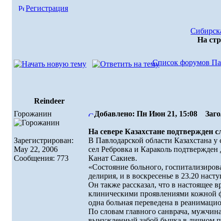
Регистрация
Сибирска
На ст
Список форумов Па
Reindeer
Горожанин
Добавлено: Пн Июн 21, 15:08
Загол
На севере Казахстане подтвержден с
Зарегистрирован:
В Павлодарской области Казахстана 
May 22, 2006
сел Ребровка и Караколь подтвержден 
Сообщения: 773
Канат Сакиев.
«Состояние больного, госпитализиров
делирия, и в воскресенье в 23.20 наст
Он также рассказал, что в настоящее 
клиническими проявлениями кожной фо
одна больная переведена в реанимацио
По словам главного санврача, мужчина,
вынужденный забой бычка в личном по