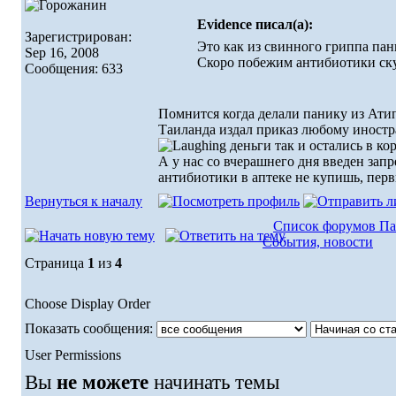
Evidence писал(а):
Зарегистрирован:
Это как из свинного гриппа пани
Sep 16, 2008
Скоро побежим антибиотики ск
Сообщения: 633
Помнится когда делали панику из Ати
Таиланда издал приказ любому иностра
деньги так и остались в кор
А у нас со вчерашнего дня введен запр
антибиотики в аптеке не купишь, перв
Вернуться к началу
Список форумов Па
События, новости
Страница
1
из
4
Choose Display Order
Показать сообщения:
User Permissions
Вы
не можете
начинать темы