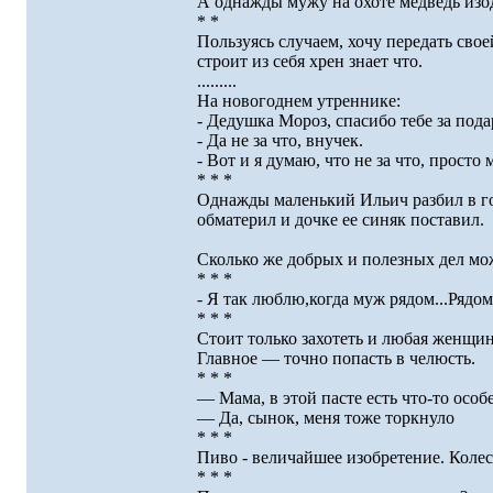
А однажды мужу на охоте медведь изод
* *
Пользуясь случаем, хочу передать свое
строит из себя хрен знает что.
.........
На новогоднем утреннике:
- Дедушка Мороз, спасибо тебе за пода
- Да не за что, внучек.
- Вот и я думаю, что не за что, просто
* * *
Однажды маленький Ильич разбил в гост
обматерил и дочке ее синяк поставил.
Сколько же добрых и полезных дел мож
* * *
- Я так люблю,когда муж рядом...Рядом,
* * *
Стоит только захотеть и любая женщин
Главное — точно попасть в челюсть.
* * *
— Мама, в этой пасте есть что-то особ
— Да, сынок, меня тоже торкнуло
* * *
Пиво - величайшее изобретение. Колесо,
* * *