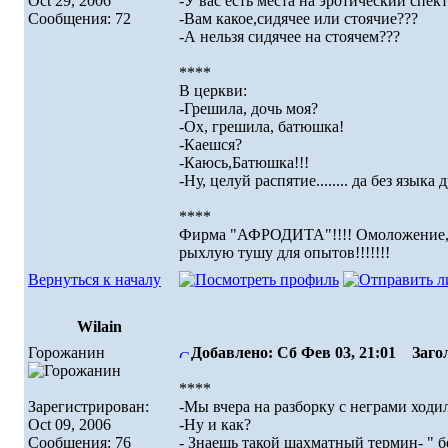
Oct 29, 2006
-У вас есть места на эротический спек
Сообщения: 72
-Вам какое,сидячее или стоячие???
-А нельзя сидячее на стоячем???
****
В церкви:
-Грешила, дочь моя?
-Ох, грешила, батюшка!
-Каешся?
-Каюсь,Батюшка!!!
-Ну, целуй распятие........ да без языка д
****
Фирма "АФРОДИТА"!!!! Омоложение,уме
рыхлую тушу для опытов!!!!!!!
Вернуться к началу
Wilain
Горожанин
Добавлено: Сб Фев 03, 21:01
Загол
****
Зарегистрирован:
-Мы вчера на разборку с неграми ходи
Oct 09, 2006
-Ну и как?
Сообщения: 76
- Знаешь такой шахматный термин- " 