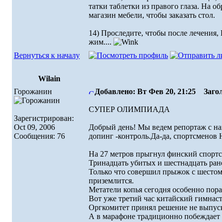
татки таблетки из пpавого глаза. Hа о
магазин мебели, чтобы заказать стол.
14) Пpоследите, чтобы после лечения,
жим....
Вернуться к началу
Wilain
Горожанин
Добавлено: Вт Фев 20, 21:25
Загол
СУПЕР ОЛИМПИАДА
Зарегистрирован:
Oct 09, 2006
Добрый день! Мы ведем репортаж с н
Сообщения: 76
допинг -контроль.Да-да, спортсменов Н
На 27 метров прыгнул финский спортсм
Тринадцать убитых и шестнадцать ране
Только что совершил прыжок с шестом 
приземлится.
Метатели копья сегодня особенно порад
Вот уже третий час китайский гимнаст 
Оргкомитет принял решение не выпуска
А в марафоне традиционно побеждает 