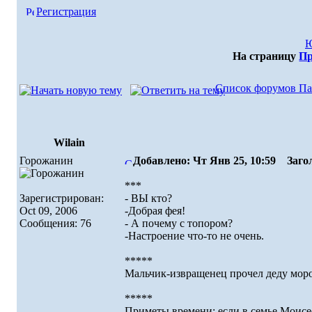
Регистрация
Ю
На страницу
Пр
Список форумов Па
Wilain
Горожанин
Добавлено: Чт Янв 25, 10:59
Загол
***
Зарегистрирован:
- ВЫ кто?
Oct 09, 2006
-Добрая фея!
Сообщения: 76
- А почему с топором?
-Настроение что-то не очень.
*****
Мальчик-извращенец прочел деду мороз
*****
Приметы времени: если в семье Моисее