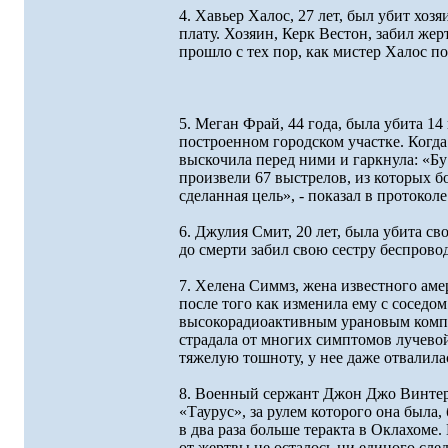
4. Хавьер Халос, 27 лет, был убит хоз
плату. Хозяин, Керк Вестон, забил жер
прошло с тех пор, как мистер Халос по
5. Меган Фрай, 44 года, была убита 1
построенном городском участке. Когд
выскочила перед ними и гаркнула: «Бу
произвели 67 выстрелов, из которых б
сделанная цель», - показал в протокол
6. Джулия Смит, 20 лет, была убита с
до смерти забил свою сестру беспрово
7. Хелена Симмз, жена известного ам
после того как изменила ему с соседом
высокорадиоактивным урановым композ
страдала от многих симптомов лучевой
тяжелую тошноту, у нее даже отвалилас
8. Военный сержант Джон Джо Винтер
«Таурус», за рулем которого она была
в два раза больше теракта в Оклахоме
от жертвы не осталось ни единого след