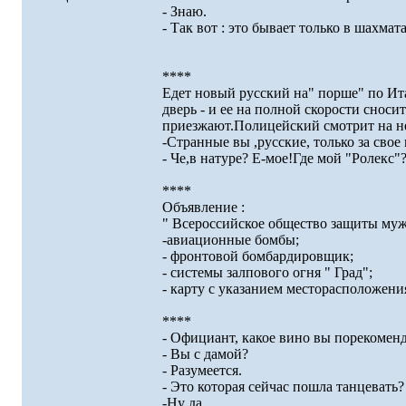
- Знаю.
- Так вот : это бывает только в шахмат
****
Едет новый русский на" порше" по Ита
дверь - и ее на полной скорости снос
приезжают.Полицейский смотрит на не
-Странные вы ,русские, только за свое
- Че,в натуре? Е-мое!Где мой "Ролекс"?
****
Объявление :
" Всероссийское общество защиты муж
-авиационные бомбы;
- фронтовой бомбардировщик;
- системы залпового огня " Град";
- карту с указанием месторасположени
****
- Официант, какое вино вы порекомен
- Вы с дамой?
- Разумеется.
- Это которая сейчас пошла танцевать?
-Ну да.