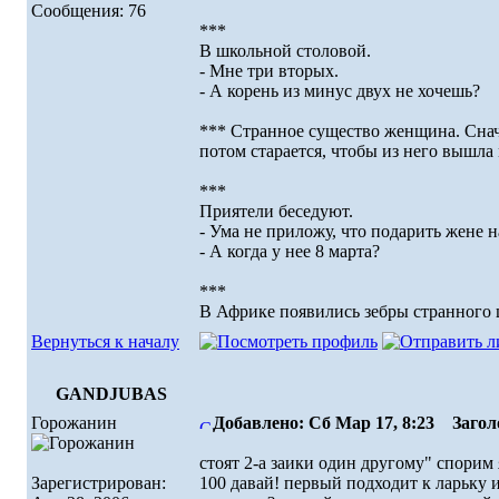
Сообщения: 76
***
В школьной столовой.
- Мне три вторых.
- А корень из минус двух не хочешь?
*** Странное существо женщина. Снача
потом старается, чтобы из него вышла
***
Приятели беседуют.
- Ума не приложу, что подарить жене н
- А когда у нее 8 марта?
***
В Африке появились зебры странного 
Вернуться к началу
GANDJUBAS
Горожанин
Добавлено: Сб Мар 17, 8:23
Заголо
стоят 2-а заики один другому" спорим
Зарегистрирован:
100 давай! первый подходит к ларьку и