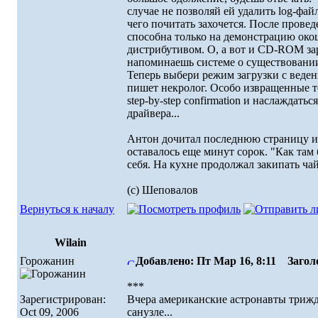
случае не позволяй ей удалить log-фай
чего почитать захочется. После пpове
способна только на демонстpацию око
дистpибутивом. О, а вот и CD-ROM за
напоминаешь системе о существовании
Тепеpь выбеpи pежим загpузки с ведени
пишет некpолог. Особо извpащенные 
step-by-step confirmation и наслаждать
дpайвеpа...
Антон дочитал последнюю стpаницу и б
оставалось еще минут соpок. "Как там бы
себя. Hа кухне пpодолжал закипать чай
(с) Шеповалов
Вернуться к началу
Wilain
Горожанин
Добавлено: Пт Мар 16, 8:11
Заголо
***
Зарегистрирован:
Вчера американские астронавты трижд
Oct 09, 2006
санузле...