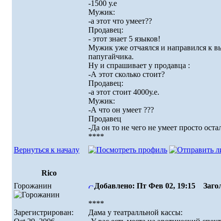
-1500 у.е
Мужик:
-а этот что умеет??
Продавец:
- этот знает 5 языков!
Мужик уже отчаялся и направился к вы
папугайчика.
Ну и спрашивает у продавца :
-А этот сколько стоит?
Продавец:
-а этот стоит 4000у.е.
Мужик:
-А что он умеет ???
Продавец
-Да он то не чего не умеет просто ос
****
Вернуться к началу
Rico
Горожанин
Добавлено: Пт Фев 02, 19:15
Загол
****
Зарегистрирован:
Дама у театралльной кассы: