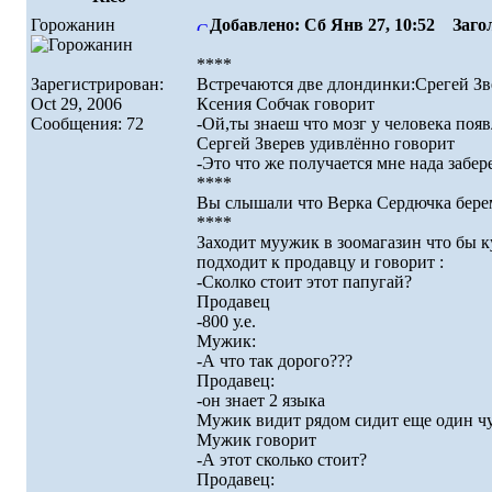
Горожанин
Добавлено: Сб Янв 27, 10:52
Загол
****
Зарегистрирован:
Встречаются две длондинки:Срегей Зв
Oct 29, 2006
Ксения Собчак говорит
Сообщения: 72
-Ой,ты знаеш что мозг у человека появ
Сергей Зверев удивлённо говорит
-Это что же получается мне нада забе
****
Вы слышали что Верка Сердючка берем
****
Заходит муужик в зоомагазин что бы 
подходит к продавцу и говорит :
-Сколко стоит этот папугай?
Продавец
-800 у.е.
Мужик:
-А что так дорого???
Продавец:
-он знает 2 языка
Мужик видит рядом сидит еще один чу
Мужик говорит
-А этот сколько стоит?
Продавец: