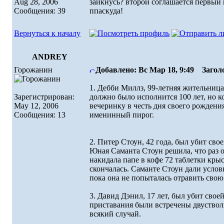
Aug 28, 2006
заикнусь? второй соглашается первый 
Сообщения: 39
ппаскуда!
Вернуться к началу
ANDREY
Горожанин
Добавлено: Вс Мар 18, 9:49
Заголо
1. Дебби Миллз, 99-летняя жительница
Зарегистрирован:
должно было исполнится 100 лет, но ко
May 12, 2006
вечеринку в честь дня своего рождени
Сообщения: 13
именинный пирог.
2. Питер Стоун, 42 года, был убит сво
Юная Саманта Стоун решила, что раз о
накидала папе в кофе 72 таблетки крыс
скончалась. Саманте Стоун дали условн
пока она не попыталась отравить свою
3. Давид Дэнил, 17 лет, был убит сво
приставания были встречены двустволк
всякий случай.