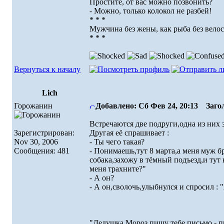
Простите, от вас можно позвонить?
- Можно, только колокол не разбей!
* * *
Мужчина без жены, как рыба без велос
* * *
Вернуться к началу
Lich
Горожанин
Добавлено: Сб Фев 24, 20:13
Загол
Встречаются две подруги,одна из них з
Зарегистрирован:
Другая её спрашивает :
Nov 30, 2006
- Ты чего такая?
Сообщения: 481
- Понимаешь,тут 8 марта,а меня муж 
собака,захожу в тёмный подъезд,и тут 
меня трахните?"
- А он?
- А он,сволочь,улыбнулся и спросил : 
"Дедушка Мороз,пишу тебе письмо - п