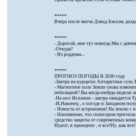
*****
Вчера после матча Дэвид Бэкхэм, разд
*****
- Дорогой, мне тут некогда.Мы с девч
-Откуда?
- Из роддома...
*****
ПРОГНОЗ ПОГОДЫ В 2030 году
-Завтра на курортах Антарктики сухо.
- Магнитное поле Земли снова измени
небольшой? Вы когда-нибудь видели о
-На юге Испании - завтра ожидается Ту
-И,Наконец , о погоде в Западном пол
- Новость от астрономов! На землю с н
- Напоминаю, что спонсором прогноза
средство защиты от современных кома
Ну,вот, в принципе , и все!Ну ,как все