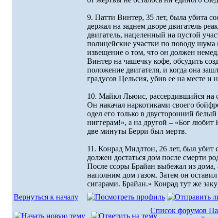
9. Патти Винтер, 35 лет, была убита с
держал на заднем дворе двигатель реа
двигатель, нацеленный на пустой учас
полицейские участки по поводу шума
извещение о том, что он должен немед
Винтер на чашечку кофе, обсудить соз
положение двигателя, и когда она зашл
градусов Цельсия, убив ее на месте и 
10. Майкл Льюис, рассердившийся на 
Он накачал наркотиками своего бойфре
одел его только в двусторонний белый
ниггерам!», а на другой – «Бог любит
две минуты Берри был мертв.
11. Конрад Мидлтон, 26 лет, был убит
должен достаться дом после смерти род
После ссоры Брайан выбежал из дома, 
наполним дом газом. Затем он оставил
сигарами. Брайан.» Конрад тут же заку
Вернуться к началу
Список форумов Па