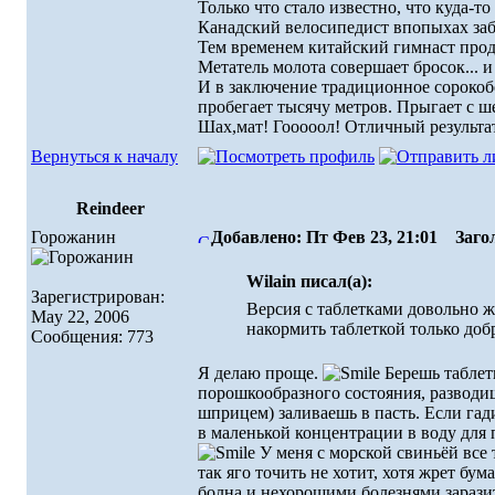
Только что стало известно, что куда-т
Канадский велосипедист впопыхах заб
Тем временем китайский гимнаст продо
Метатель молота совершает бросок... 
И в заключение традиционное сорокоб
пробегает тысячу метров. Прыгает с ш
Шах,мат! Гооооол! Отличный результат
Вернуться к началу
Reindeer
Горожанин
Добавлено: Пт Фев 23, 21:01
Загол
Wilain писал(а):
Зарегистрирован:
Версия с таблетками довольно ж
May 22, 2006
накормить таблеткой только до
Сообщения: 773
Я делаю проще.
Берешь таблетк
порошкообразного состояния, разводи
шприцем) заливаешь в пасть. Если гад
в маленькой концентрации в воду для п
У меня с морской свиньёй все т
так яго точить не хотит, хотя жрет бум
болна и нехорошими болезнями зарази