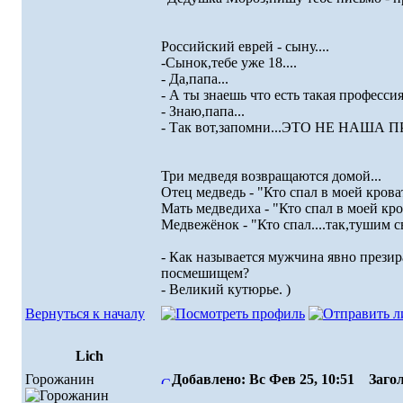
Российский еврей - сыну....
-Сынок,тебе уже 18....
- Да,папа...
- А ты знаешь что есть такая професси
- Знаю,папа...
- Так вот,запомни...ЭТО НЕ НАША 
Три медведя возвращаются домой...
Отец медведь - "Кто спал в моей крова
Мать медведиха - "Кто спал в моей кро
Медвежёнок - "Кто спал....так,тушим св
- Как называется мужчина явно през
посмешищем?
- Великий кутюрье. )
Вернуться к началу
Lich
Горожанин
Добавлено: Вс Фев 25, 10:51
Загол