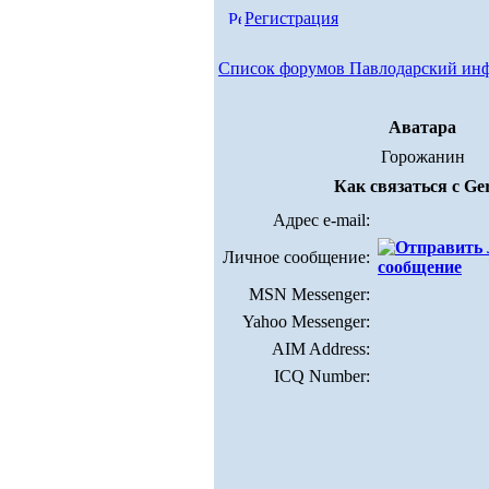
Регистрация
Список форумов Павлодарский ин
Аватара
Горожанин
Как связаться с Ge
Адрес e-mail:
Личное сообщение:
MSN Messenger:
Yahoo Messenger:
AIM Address:
ICQ Number: