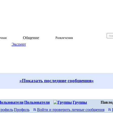
Общение
чная
Развлечения
Эксперт
«Показать последние сообщения»
Пользователи
Группы
Павло
Профиль
Войти и проверить личные сообщения