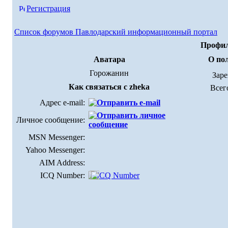
Регистрация
Список форумов Павлодарский информационный портал
Профил
Аватара
О пол
Горожанин
Зар
Как связаться с zheka
Всег
Адрес e-mail:
Личное сообщение:
MSN Messenger:
Yahoo Messenger:
AIM Address:
ICQ Number: