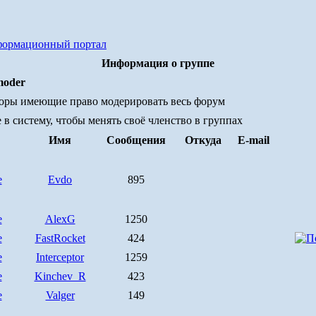
формационный портал
Информация о группе
moder
оры имеющие право модерировать весь форум
 в систему, чтобы менять своё членство в группах
Имя
Сообщения
Откуда
E-mail
Evdo
895
AlexG
1250
FastRocket
424
Interceptor
1259
Kinchev_R
423
Valger
149