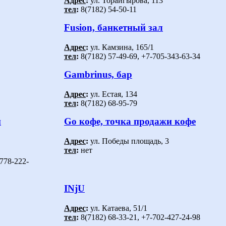
Адрес
:
ул. Торайгырова, 113
тел
:
8(7182) 54-50-11
Fusion, банкетный зал
Адрес
:
ул. Камзина, 165/1
тел
:
8(7182) 57-49-69, +7-705-343-63-34
Gambrinus, бар
Адрес
:
ул. Естая, 134
тел
:
8(7182) 68-95-79
й
Go кофе, точка продажи кофе
Адрес
:
ул. Победы площадь, 3
тел
:
нет
-778-222-
INjU
Адрес
:
ул. Катаева, 51/1
тел
:
8(7182) 68-33-21, +7-702-427-24-98