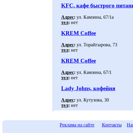
KFC, кафе быстрого питан
Адрес
:
ул. Камзина, 67/1а
тел
:
нет
KREM Coffee
Адрес
:
ул. Торайгырова, 73
тел
:
нет
KREM Coffee
Адрес
:
ул. Камзина, 67/1
тел
:
нет
Lady Johns, кофейня
Адрес
:
ул. Кутузова, 30
тел
:
нет
Реклама на сайте
Контакты
На