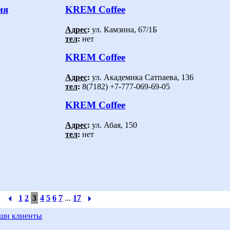
ия
KREM Coffee
Адрес
:
ул. Камзина, 67/1Б
тел
:
нет
KREM Coffee
Адрес
:
ул. Академика Сатпаева, 136
тел
:
8(7182) +7-777-069-69-05
KREM Coffee
Адрес
:
ул. Абая, 150
тел
:
нет
1
2
3
4
5
6
7
...
17
ши клиенты