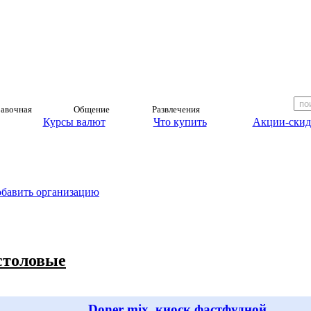
авочная
Общение
Развлечения
Курсы валют
Что купить
Акции-скид
обавить организацию
 столовые
Doner mix, киоск фастфудной