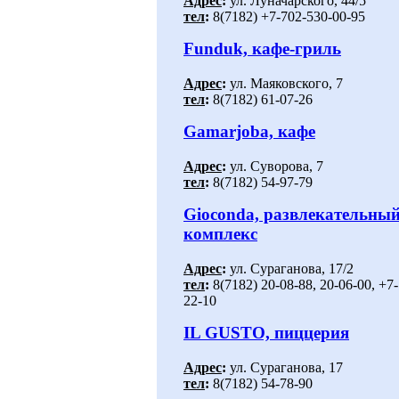
Адрес
:
ул. Луначарского, 44/5
тел
:
8(7182) +7-702-530-00-95
Funduk, кафе-гриль
Адрес
:
ул. Маяковского, 7
тел
:
8(7182) 61-07-26
Gamarjoba, кафе
Адрес
:
ул. Суворова, 7
тел
:
8(7182) 54-97-79
Gioconda, развлекательны
комплекс
Адрес
:
ул. Сураганова, 17/2
тел
:
8(7182) 20-08-88, 20-06-00, +7
22-10
IL GUSTO, пиццерия
Адрес
:
ул. Сураганова, 17
тел
:
8(7182) 54-78-90