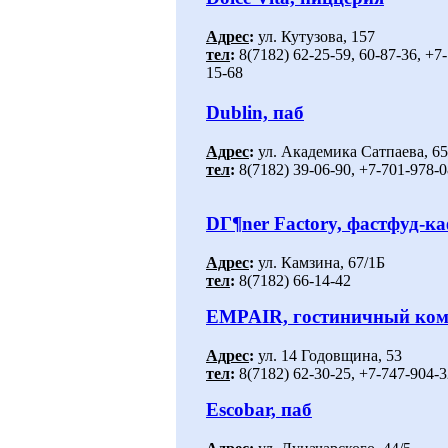
Адрес
:
ул. Кутузова, 157
тел
:
8(7182) 62-25-59, 60-87-36, +7
15-68
Dublin, паб
Адрес
:
ул. Академика Сатпаева, 65
тел
:
8(7182) 39-06-90, +7-701-978-0
DГ¶ner Factory, фастфуд-к
Адрес
:
ул. Камзина, 67/1Б
тел
:
8(7182) 66-14-42
EMPAIR, гостиничный ком
Адрес
:
ул. 14 Годовщина, 53
тел
:
8(7182) 62-30-25, +7-747-904-3
Escobar, паб