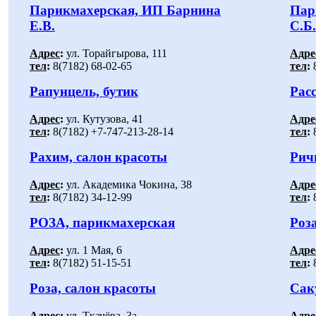
Парикмахерская, ИП Барнина
Пар
Е.В.
С.Б.
Адрес
:
ул. Торайгырова, 111
Адре
тел
:
8(7182) 68-02-65
тел
:
8
Рапунцель, бутик
Расс
Адрес
:
ул. Кутузова, 41
Адре
тел
:
8(7182) +7-747-213-28-14
тел
:
8
Рахим, салон красоты
Рич
Адрес
:
ул. Академика Чокина, 38
Адре
тел
:
8(7182) 34-12-99
тел
:
8
РОЗА, парикмахерская
Роза
Адрес
:
ул. 1 Мая, 6
Адре
тел
:
8(7182) 51-15-51
тел
:
8
Роза, салон красоты
Сак
Адрес
:
ул. Ткачёва, 3а
Адре