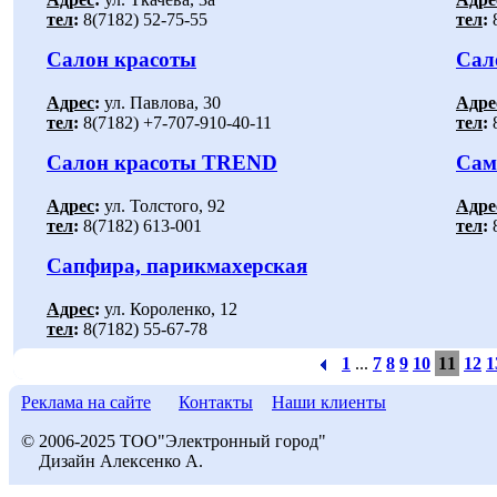
тел
:
8(7182) 52-75-55
тел
:
8
Салон красоты
Сал
Адрес
:
ул. Павлова, 30
Адре
тел
:
8(7182) +7-707-910-40-11
тел
:
8
Салон красоты TREND
Сам
Адрес
:
ул. Толстого, 92
Адре
тел
:
8(7182) 613-001
тел
:
8
Сапфира, парикмахерская
Адрес
:
ул. Короленко, 12
тел
:
8(7182) 55-67-78
1
...
7
8
9
10
11
12
1
Реклама на сайте
Контакты
Наши клиенты
© 2006-2025 ТОО"Электронный город"
Дизайн Алексенко А.