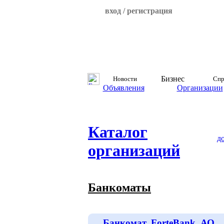
вход / регистрация
Бизнес
Новости
Спр
Объявления
Организации
Каталог
д
организаций
Банкоматы
Банкомат, ForteBank, АО