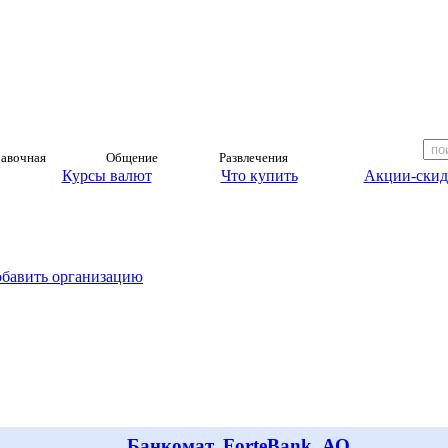
авочная
Общение
Развлечения
Курсы валют
Что купить
Акции-скид
обавить организацию
Банкомат, ForteBank, АО