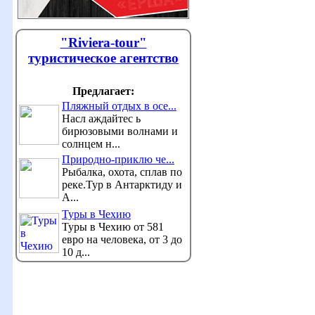
"Riviera-tour"
туристическое агентство
Предлагает:
Пляжный отдых в осе...
Насл аждайтес ь
бирюзовыми волнами и
солнцем н...
Природно-приклю че...
Рыбалка, охота, сплав по
реке.Тур в Антарктиду и
А...
Туры в Чехию
Туры в Чехию от 581
евро на человека, от 3 до
10 д...