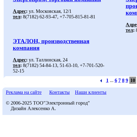
про
Адрес
:
ул. Московская, 12/1
ком
тел
:
8(7182) 62-93-47, +7-705-815-81-81
Адре
тел
:
8
ЭТАЛОН, производственная
компания
Адрес
:
ул. Таллинская, 24
тел
:
8(7182) 54-84-13, 51-63-10, +7-701-520-
52-15
1
...
6
7
8
9
10
Реклама на сайте
Контакты
Наши клиенты
© 2006-2025 ТОО"Электронный город"
Дизайн Алексенко А.