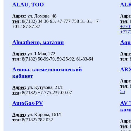
ALAU, ТОО
ALK
Адрес
:
ул. Ломова, 48
Адре
тел
:
8(7182) 34-36-93, +7-777-758-31-31, +7-
тел
:
8
701-187-87-87
+7701
+7777
Almatherm, магазин
Aqu
Адрес
:
ул. 1 Мая, 272
Адре
тел
:
8(7182) 50-99-79, 59-25-92, 61-83-64
тел
:
8
Aroma, косметологический
ARX 
кабинет
Адре
тел
:
Адрес
:
ул. Кутузова, 21/1
55
тел
:
8(7182) +7-775-237-09-07
AutoGas-PV
AV 
ком
Адрес
:
ул. Кирова, 161/1
тел
:
8(7182) 782 032
Адре
тел
:
8