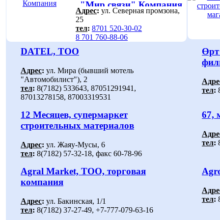
"Мир связи" Компания
Адрес
:
ул. Северная промзона,
25
тел
:
8701 520-30-02
8 701 760-88-06
DATEL, ТОО
Өрт
фил
Адрес
:
ул. Мира (бывший мотель
"Автомобилист"), 2
Адре
тел
:
8(7182) 533643, 87051291941,
тел
:
8
87013278158, 87003319531
12 Месяцев, супермаркет
67,
строительных материалов
Адре
тел
:
8
Адрес
:
ул. Жаяу-Мусы, 6
тел
:
8(7182) 57-32-18, факс 60-78-96
Agral Market, ТОО, торговая
Agr
компания
Адре
тел
:
8
Адрес
:
ул. Бакинская, 1/1
тел
:
8(7182) 37-27-49, +7-777-079-63-16