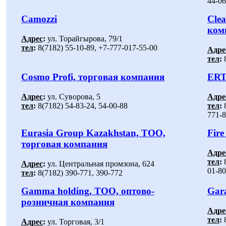
44-06
Camozzi
Clea
ком
Адрес
:
ул. Торайгырова, 79/1
тел
:
8(7182) 55-10-89, +7-777-017-55-00
Адре
тел
:
8
Cosmo Profi, торговая компания
ERT
Адрес
:
ул. Суворова, 5
Адре
тел
:
8(7182) 54-83-24, 54-00-88
тел
:
8
771-8
Eurasia Group Kazakhstan, ТОО,
Fire
торговая компания
Адре
тел
:
8
Адрес
:
ул. Центральная промзона, 624
01-80
тел
:
8(7182) 390-771, 390-772
Gamma holding, ТОО, оптово-
Gar
розничная компания
Адре
тел
:
8
Адрес
:
ул. Торговая, 3/1