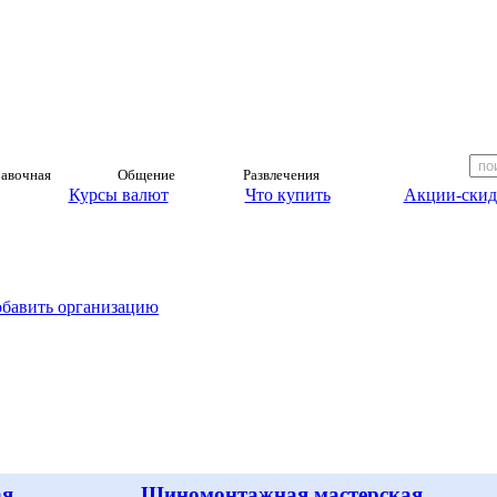
авочная
Общение
Развлечения
Курсы валют
Что купить
Акции-скид
обавить организацию
ая
Шиномонтажная мастерская