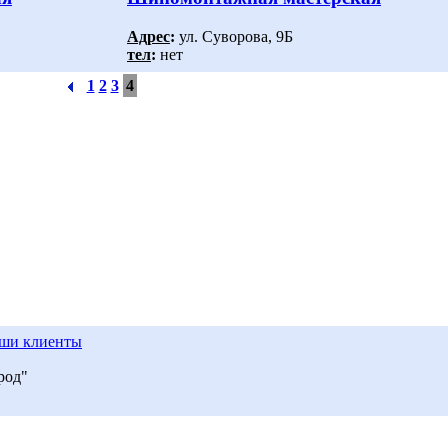
Адрес
:
ул. Суворова, 9Б
тел
:
нет
1
2
3
4
ши клиенты
род"