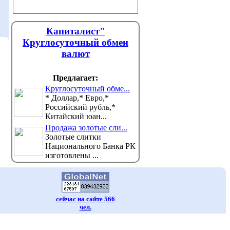
Капиталист"
Круглосуточный обмен
валют
Предлагает:
Круглосуточный обме...
* Доллар,* Евро,*
Российский рубль,*
Китайский юан...
Продажа золотые сли...
Золотые слитки
Национального Банка РК
изготовлены ...
сейчас на сайте 566
чел.