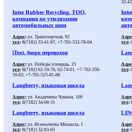
32-42
Inter Rubber Recycling, ТОО,
Inte
компания по утилизации
ком
автомобильных шин
авт
Адрес
:
ул. Транспортная, 92
Адре
тел
:
8(7182) 33-41-97, +7-701-532-78-04
тел
:
8
iText, бюро переводов
Lan
Адрес
:
ул. Победы площадь, 25
Адре
тел
:
8(7182) 62-59-70, 62-74-01, +7-702-350-
тел
:
8
59-83, +7-701-525-81-86
Langberry, языковая школа
Lan
Адрес
:
ул. Академика Чокина, 100
Адре
тел
:
8(7182) 34-00-31
тел
:
8
Langberry, языковая школа
LIN
Адрес
:
ул. Исиналиева Михаила, 1
Адре
тел
:
8(7182) 32-83-65
тел
:
8