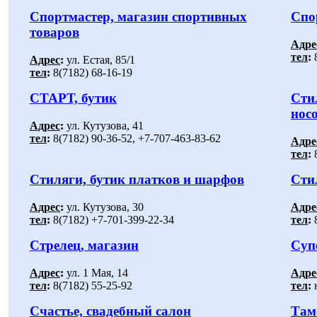
Спортмастер, магазин спортивных
Спо
товаров
Адре
тел
:
8
Адрес
:
ул. Естая, 85/1
тел
:
8(7182) 68-16-19
СТАРТ, бутик
Сти
нос
Адрес
:
ул. Кутузова, 41
тел
:
8(7182) 90-36-52, +7-707-463-83-62
Адре
тел
:
8
Стиляги, бутик платков и шарфов
Сти
Адрес
:
ул. Кутузова, 30
Адре
тел
:
8(7182) +7-701-399-22-34
тел
:
8
Стрелец, магазин
Суп
Адрес
:
ул. 1 Мая, 14
Адре
тел
:
8(7182) 55-25-92
тел
:
Счастье, свадебный салон
Там