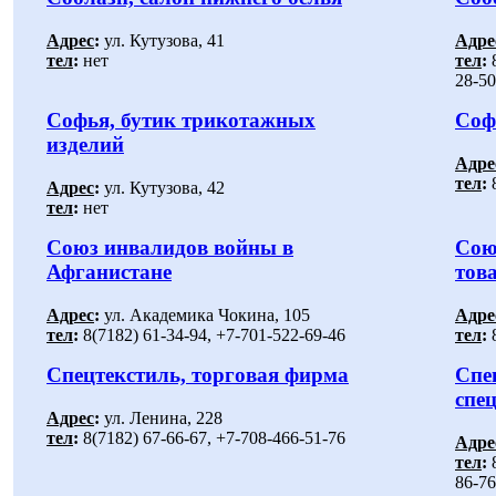
Адрес
:
ул. Кутузова, 41
Адре
тел
:
нет
тел
:
8
28-50
Софья, бутик трикотажных
Соф
изделий
Адре
тел
:
8
Адрес
:
ул. Кутузова, 42
тел
:
нет
Союз инвалидов войны в
Сою
Афганистане
тов
Адрес
:
ул. Академика Чокина, 105
Адре
тел
:
8(7182) 61-34-94, +7-701-522-69-46
тел
:
8
Спецтекстиль, торговая фирма
Спе
спе
Адрес
:
ул. Ленина, 228
тел
:
8(7182) 67-66-67, +7-708-466-51-76
Адре
тел
:
8
86-76