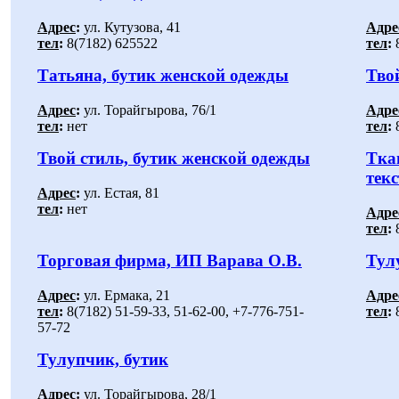
Адрес
:
ул. Кутузова, 41
Адре
тел
:
8(7182) 625522
тел
:
8
Татьяна, бутик женской одежды
Тво
Адрес
:
ул. Торайгырова, 76/1
Адре
тел
:
нет
тел
:
8
Твой стиль, бутик женской одежды
Тка
тек
Адрес
:
ул. Естая, 81
тел
:
нет
Адре
тел
:
8
Торговая фирма, ИП Варава О.В.
Тул
Адрес
:
ул. Ермака, 21
Адре
тел
:
8(7182) 51-59-33, 51-62-00, +7-776-751-
тел
:
8
57-72
Тулупчик, бутик
Адрес
:
ул. Торайгырова, 28/1