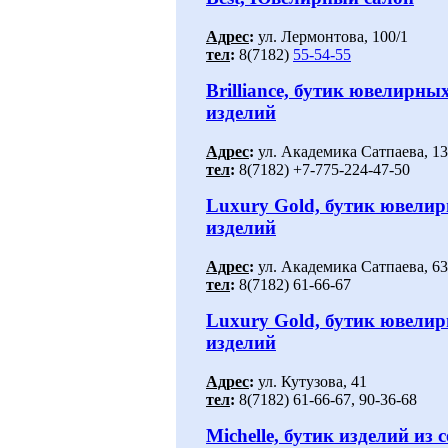
Адрес
:
ул. Лермонтова, 100/1
тел
:
8(7182)
55-54-55
Brilliance, бутик ювелирны
изделий
Адрес
:
ул. Академика Сатпаева, 1
тел
:
8(7182) +7-775-224-47-50
Luxury Gold, бутик ювели
изделий
Адрес
:
ул. Академика Сатпаева, 63
тел
:
8(7182) 61-66-67
Luxury Gold, бутик ювели
изделий
Адрес
:
ул. Кутузова, 41
тел
:
8(7182) 61-66-67, 90-36-68
Michelle, бутик изделий из 