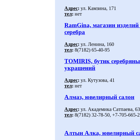
Адрес
:
ул. Камзина, 171
тел
:
нет
RamGina, магазин изделий
серебра
Адрес
:
ул. Ленина, 160
тел
:
8(7182) 65-40-95
TOMIRIS, бутик серебряны
украшений
Адрес
:
ул. Кутузова, 41
тел
:
нет
Алмаз, ювелирный салон
Адрес
:
ул. Академика Сатпаева, 63
тел
:
8(7182) 32-78-50, +7-705-665-2
Алтын Алка, ювелирный с