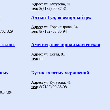
Адрес
:
ул. Кутузова, 41
тел
:
8(7182) 90-37-31
х
Алтын-Гул, ювелирный цех
Адрес
:
ул. Торайгырова, 34
-702-329-
тел
:
8(7182) 53-30-94
салон-
Аметист, ювелирная мастерская
Адрес
:
ул. Естая, 81
тел
:
нет
рных
Бутик золотых украшений
Адрес
:
ул. Кутузова, 41
тел
:
8(7182) 90-36-98
701-739-