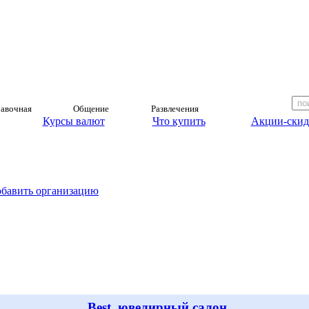
авочная
Общение
Развлечения
Курсы валют
Что купить
Акции-скид
обавить организацию
Best, ювелирный салон