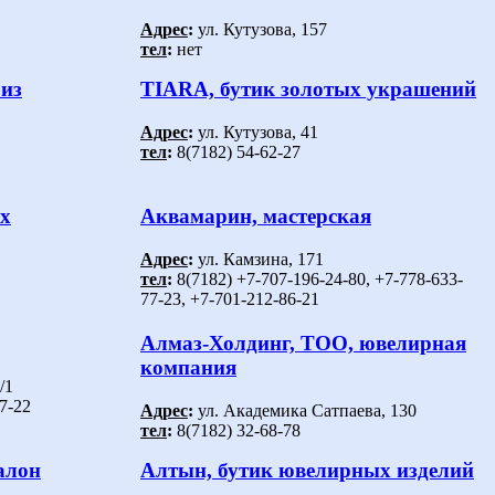
Адрес
:
ул. Кутузова, 157
тел
:
нет
 из
TIARA, бутик золотых украшений
Адрес
:
ул. Кутузова, 41
тел
:
8(7182) 54-62-27
х
Аквамарин, мастерская
Адрес
:
ул. Камзина, 171
тел
:
8(7182) +7-707-196-24-80, +7-778-633-
77-23, +7-701-212-86-21
Алмаз-Холдинг, ТОО, ювелирная
компания
/1
7-22
Адрес
:
ул. Академика Сатпаева, 130
тел
:
8(7182) 32-68-78
алон
Алтын, бутик ювелирных изделий