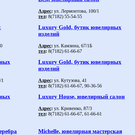
Адрес
:
ул. Лермонтова, 100/1
тел
:
8(7182) 55-54-55
х
Luxury Gold, бутик ювелирных
изделий
30
Адрес
:
ул. Камзина, 67/1Б
тел
:
8(7182) 61-66-67
рных
Luxury Gold, бутик ювелирных
изделий
/1
Адрес
:
ул. Кутузова, 41
тел
:
8(7182) 61-66-67, 90-36-56
рных
Luxury House, ювелирный салон
Адрес
:
ул. Кривенко, 87/3
тел
:
8(7182) 61-66-67, 61-66-61
серебра
Michelle, ювелирная мастерская