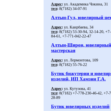
Адрес
:
ул. Академика Чокина, 31
тел
:
8(7182) 34-07-91
Алтын-Гул, ювелирный це
Адрес
:
ул. Каирбаева, 34
тел
:
8(7182) 53-30-94, 32-14-20, +7
84-61, +7-771-042-22-47
Алтын-Широн, ювелирный 
мастерская
Адрес
:
ул. Лермонтова, 109
тел
:
8(7182) 55-76-22
Бутик бижутерии и ювели
изделий, ИП Хамзин Г.А.
Адрес
:
ул. Кутузова, 41
тел
:
8(7182) +7-778-230-46-42, +7-
28-89
Бутик ювелирных изделий