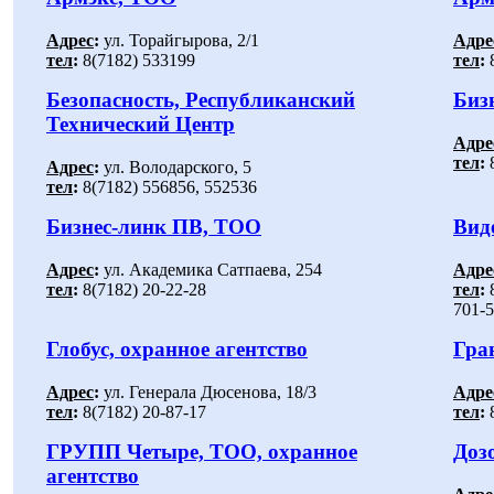
Адрес
:
ул. Торайгырова, 2/1
Адре
тел
:
8(7182) 533199
тел
:
8
Безопасность, Республиканский
Биз
Технический Центр
Адре
тел
:
Адрес
:
ул. Володарского, 5
тел
:
8(7182) 556856, 552536
Бизнес-линк ПВ, ТОО
Вид
Адрес
:
ул. Академика Сатпаева, 254
Адре
тел
:
8(7182) 20-22-28
тел
:
8
701-5
Глобус, охранное агентство
Гра
Адрес
:
ул. Генерала Дюсенова, 18/3
Адре
тел
:
8(7182) 20-87-17
тел
:
8
ГРУПП Четыре, ТОО, охранное
Доз
агентство