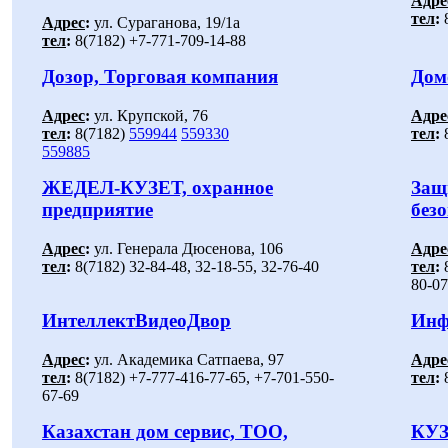
Адре
тел
:
8
Адрес
:
ул. Сураганова, 19/1а
тел
:
8(7182) +7-771-709-14-88
Дозор, Торговая компания
Дом
Адрес
:
ул. Крупской, 76
Адре
тел
:
8(7182)
559944
559330
тел
:
8
559885
ЖЕДЕЛ-КУЗЕТ, охранное
Защ
предприятие
без
Адрес
:
ул. Генерала Дюсенова, 106
Адре
тел
:
8(7182) 32-84-48, 32-18-55, 32-76-40
тел
:
8
80-07
ИнтеллектВидеоДвор
Инф
Адрес
:
ул. Академика Сатпаева, 97
Адре
тел
:
8(7182) +7-777-416-77-65, +7-701-550-
тел
:
8
67-69
Казахстан дом сервис, ТОО,
КУЗ