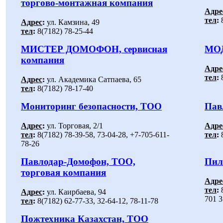
торгово-монтажная компания
Адре
тел
:
8
Адрес
:
ул. Камзина, 49
тел
:
8(7182) 78-25-44
МИСТЕР ДОМОФОН, сервисная
МО
компания
Адре
тел
:
8
Адрес
:
ул. Академика Сатпаева, 65
тел
:
8(7182) 78-17-40
Мониторинг безопасности, ТОО
Пав
Адрес
:
ул. Торговая, 2/1
Адре
тел
:
8(7182) 78-39-58, 73-04-28, +7-705-611-
тел
:
8
78-26
Павлодар-Домофон, ТОО,
Пил
торговая компания
Адре
тел
:
8
Адрес
:
ул. Каирбаева, 94
701 3
тел
:
8(7182) 62-77-33, 32-64-12, 78-11-78
Пожтехника Казахстан, ТОО