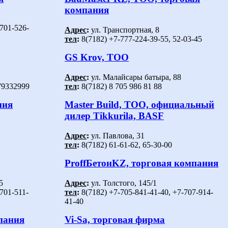
компания
-701-526-
Адрес
:
ул. Транспортная, 8
тел
:
8(7182) +7-777-224-39-55, 52-03-45
GS Krov, ТОО
Адрес
:
ул. Малайсары батыра, 88
79332999
тел
:
8(7182) 8 705 986 81 88
ния
Master Build, ТОО, официальный
дилер Tikkurila, BASF
Адрес
:
ул. Павлова, 31
тел
:
8(7182) 61-61-62, 65-30-00
ProffБетонKZ, торговая компания
5
Адрес
:
ул. Толстого, 145/1
-701-511-
тел
:
8(7182) +7-705-841-41-40, +7-707-914-
41-40
пания
Vi-Sa, торговая фирма