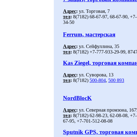
Адрес
:
ул. Торговая, 7
тел
:
8(7182) 68-67-97, 68-67-90, +7
34-50
Ferrum, мастерская
Адрес
:
ул. Сейфуллина, 35
тел
:
8(7182) +7-777-933-29-99, 874
Kas Ziegel, торговая компа
Адрес
:
ул. Суворова, 13
тел
:
8(7182)
500-804
,
500 893
NordBlocK
Адрес
:
ул. Северная промзона, 167
тел
:
8(7182) 62-98-23, 62-08-08, +7
67-95, +7-701-512-08-08
Sputnik GPS, торговая ком