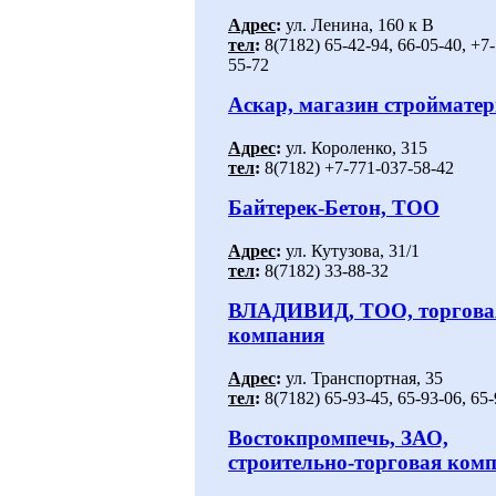
Адрес
:
ул. Ленина, 160 к В
тел
:
8(7182) 65-42-94, 66-05-40, +7
55-72
Аскар, магазин строймате
Адрес
:
ул. Короленко, 315
тел
:
8(7182) +7-771-037-58-42
Байтерек-Бетон, ТОО
Адрес
:
ул. Кутузова, 31/1
тел
:
8(7182) 33-88-32
ВЛАДИВИД, ТОО, торгова
компания
Адрес
:
ул. Транспортная, 35
тел
:
8(7182) 65-93-45, 65-93-06, 65
Востокпромпечь, ЗАО,
строительно-торговая ком