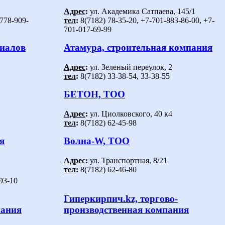
Адрес
:
ул. Академика Сатпаева, 145/1
-778-909-
тел
:
8(7182) 78-35-20, +7-701-883-86-00, +7-
701-017-69-99
риалов
Атамура, строительная компания
Адрес
:
ул. Зеленый переулок, 2
тел
:
8(7182) 33-38-54, 33-38-55
БЕТОН, ТОО
Адрес
:
ул. Циолковского, 40 к4
тел
:
8(7182) 62-45-98
я
Волна-W, ТОО
Адрес
:
ул. Транспортная, 8/21
тел
:
8(7182) 62-46-80
-93-10
Гиперкирпич.kz, торгово-
пания
производственная компания