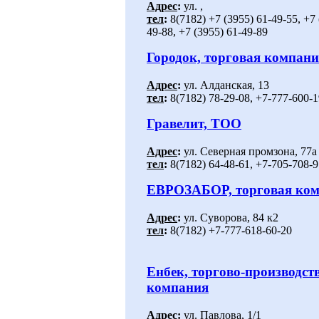
Адрес
:
ул. ,
тел
:
8(7182) +7 (3955) 61-49-55, +7 
49-88, +7 (3955) 61-49-89
Городок, торговая компан
Адрес
:
ул. Алданская, 13
тел
:
8(7182) 78-29-08, +7-777-600-1
Гравелит, ТОО
Адрес
:
ул. Северная промзона, 77а
тел
:
8(7182) 64-48-61, +7-705-708-9
ЕВРОЗАБОР, торговая ко
Адрес
:
ул. Суворова, 84 к2
тел
:
8(7182) +7-777-618-60-20
Енбек, торгово-производст
компания
Адрес
:
ул. Павлова, 1/1