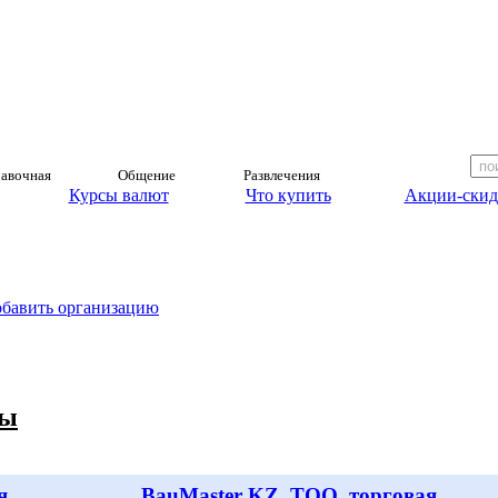
авочная
Общение
Развлечения
Курсы валют
Что купить
Акции-скид
обавить организацию
лы
я
BauMaster KZ, ТОО, торговая