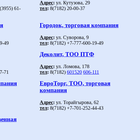
Адрес
:
ул. Кутузова, 29
(3955) 61-
тел
:
8(7182) 20-00-37
ия
Городок, торговая компания
Адрес
:
ул. Суворова, 9
9-49
тел
:
8(7182) +7-777-600-19-49
Деколит, ТОО ПТФ
Адрес
:
ул. Ломова, 178
7-71
тел
:
8(7182)
601520
606-111
мпания
ЕвроТорг, ТОО, торговая
компания
Адрес
:
ул. Торайгырова, 62
тел
:
8(7182) +7-701-252-44-43
венная