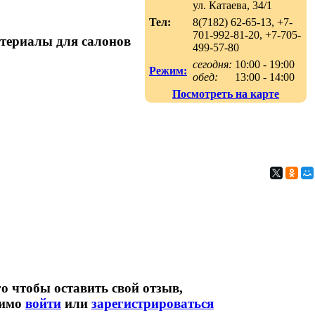
ул. Катаева, 34/1
Тел:
8(7182) 62-65-13, +7-
701-992-81-20, +7-705-
атериалы для салонов
499-57-80
сегодня:
10:00 - 19:00
Режим:
обед:
13:00 - 14:00
Посмотреть на карте
о чтобы оставить свой отзыв,
димо
войти
или
зарегистрироваться