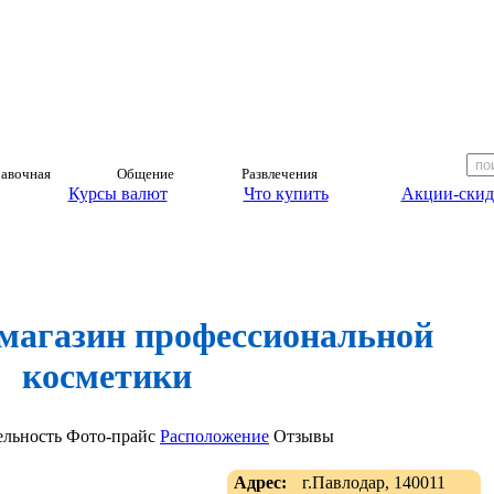
авочная
Общение
Развлечения
Курсы валют
Что купить
Акции-скид
, магазин профессиональной
косметики
ельность
Фото-прайс
Расположение
Отзывы
Адрес:
г.Павлодар, 140011