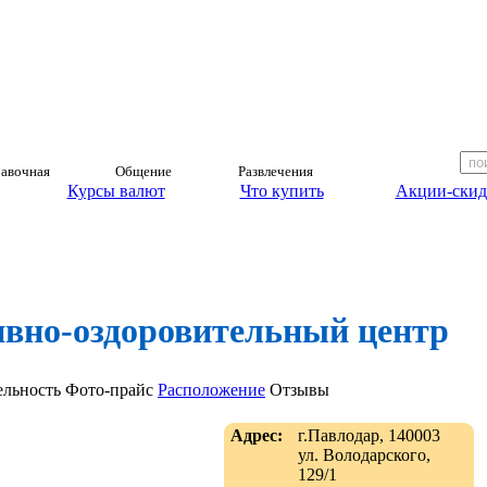
авочная
Общение
Развлечения
Курсы валют
Что купить
Акции-скид
ивно-оздоровительный центр
ельность
Фото-прайс
Расположение
Отзывы
Адрес:
г.Павлодар, 140003
ул. Володарского,
129/1