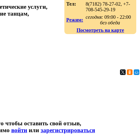
Тел:
8(7182) 78-27-02, +7-
етические услуги,
708-545-29-19
ие танцам,
сегодня:
09:00 - 22:00
Режим:
без обеда
Посмотреть на карте
о чтобы оставить свой отзыв,
димо
войти
или
зарегистрироваться