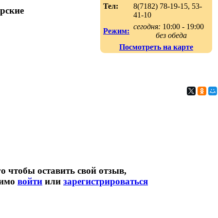
Тел:
8(7182) 78-19-15, 53-
рские
41-10
сегодня:
10:00 - 19:00
Режим:
без обеда
Посмотреть на карте
о чтобы оставить свой отзыв,
димо
войти
или
зарегистрироваться