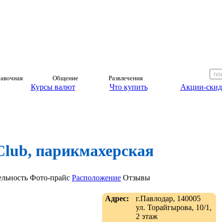
авочная
Общение
Развлечения
Курсы валют
Что купить
Акции-скид
Club, парикмахерская
ельность
Фото-прайс
Расположение
Отзывы
Адрес:
г.Павлодар, 140005
ул. Торайгырова, 10/1,
2 этаж