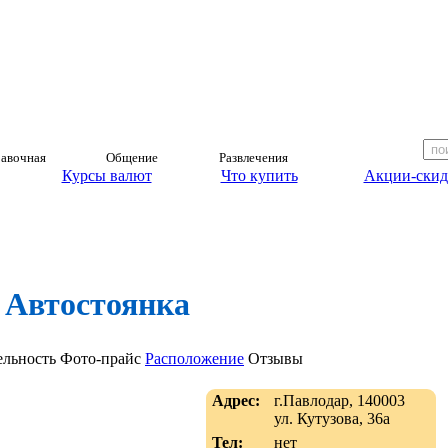
авочная
Общение
Развлечения
Курсы валют
Что купить
Акции-скид
Автостоянка
ельность
Фото-прайс
Расположение
Отзывы
Адрес:
г.Павлодар, 140003
ул. Кутузова, 36а
Тел:
нет