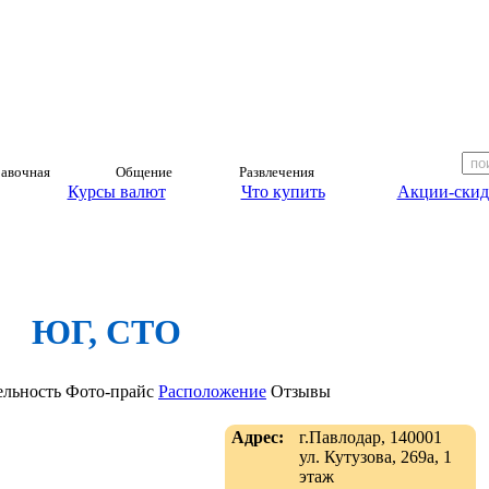
авочная
Общение
Развлечения
Курсы валют
Что купить
Акции-скид
ЮГ, СТО
ельность
Фото-прайс
Расположение
Отзывы
Адрес:
г.Павлодар, 140001
ул. Кутузова, 269а, 1
этаж