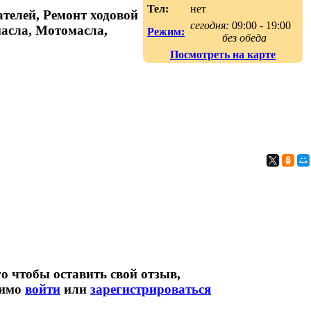
Тел:
нет
телей, Ремонт ходовой
сегодня:
09:00 - 19:00
масла, Мотомасла,
Режим:
без обеда
Посмотреть на карте
о чтобы оставить свой отзыв,
димо
войти
или
зарегистрироваться