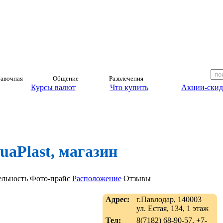
авочная
Общение
Развлечения
Курсы валют
Что купить
Акции-скид
uaPlast, магазин
ельность
Фото-прайс
Расположение
Отзывы
Адрес:
г.Павлодар, 140003
ул. Естая, 134, 1 этаж
Тел:
8(7182) 68-90-57, +7-