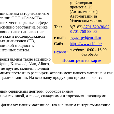
ул. Северная
промзона, 25,
(Автокомплекс),
ициальным авторизованным
Автомагазин за
омпании ООО «Союз-СВ»
Успенским мостом
щих мест на рынке в сфере
Тел:
8(7182)
8701 520-30-02
успешно работает на рынке
8 701 760-88-06
новное наше направление
монтаже и послепродажном
e-mail:
svyaz_pvl@mail.ru
ых диапазонов (CB,
Сайт:
https://www.ci-bi.kz
зличной мощности,
сегодня:
10:00 - 16:00
антенных систем.
Режим:
без обеда
представлены такие всемирно
Посмотреть на карте
ptim, Kenwood, Alan, Alinco,
ногие другие, включая полный
емимся постоянно расширять ассортимент нашего магазина и как
е радиостанции. На всю нашу продукцию предоставляется
нным сервисным центром, оборудованным
ной техникой, а также, складскими и торговыми площадями.
 филиалах наших магазинов, так и в нашем интернет-магазине