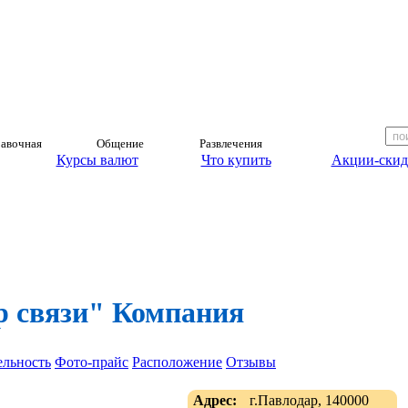
авочная
Общение
Развлечения
Курсы валют
Что купить
Акции-скид
 связи" Компания
ельность
Фото-прайс
Расположение
Отзывы
Адрес:
г.Павлодар, 140000