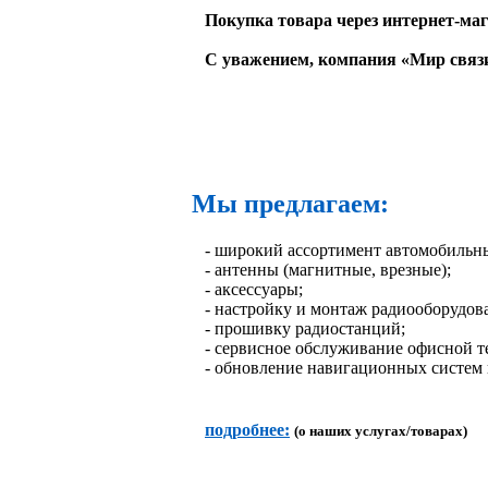
Покупка товара через интернет-м
С уважением, компания «Мир связ
Рация, рации радиостанция, радиостан
картриджей, ремонт картриджа, ремо
принтера, ремонт сканера, ремонт 
Мы предлагаем:
- широкий ассортимент автомобильных
- антенны (магнитные, врезные);
- аксессуары;
- настройку и монтаж радиооборудов
- прошивку радиостанций;
- сервисное обслуживание офисной т
- обновление навигационных систем 
подробнее:
(о наших услугах/товарах)