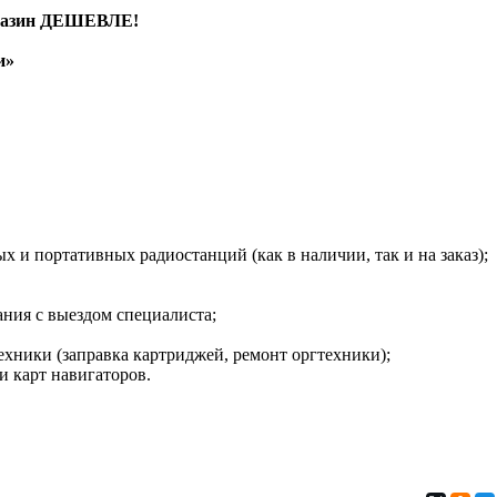
агазин ДЕШЕВЛЕ!
и»
ции, антенна, навигатор, связь, заправка картриджа, заправка
нт компьютера, ремонт ноутбука, ремонт монитора, ремонт
МФУ
 и портативных радиостанций (как в наличии, так и на заказ);
ания с выездом специалиста;
ехники (заправка картриджей, ремонт оргтехники);
и карт навигаторов.