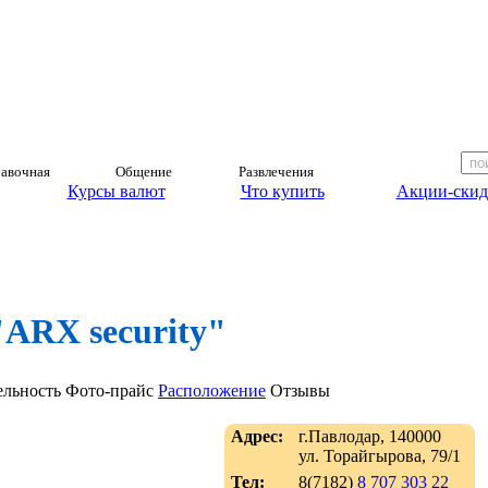
авочная
Общение
Развлечения
Курсы валют
Что купить
Акции-скид
"ARX security"
ельность
Фото-прайс
Расположение
Отзывы
Адрес:
г.Павлодар, 140000
ул. Торайгырова, 79/1
Тел:
8(7182)
8 707 303 22