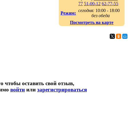
77
51-00-12
62-77-55
сегодня:
10:00 - 18:00
Режим:
без обеда
Посмотреть на карте
о чтобы оставить свой отзыв,
димо
войти
или
зарегистрироваться