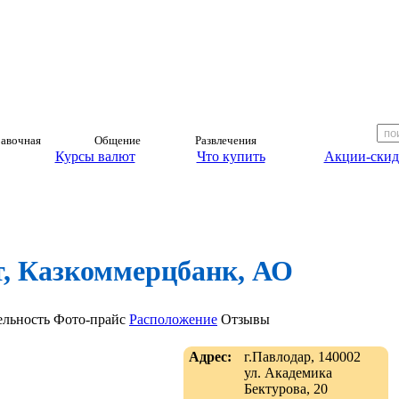
авочная
Общение
Развлечения
Курсы валют
Что купить
Акции-скид
, Казкоммерцбанк, АО
ельность
Фото-прайс
Расположение
Отзывы
Адрес:
г.Павлодар, 140002
ул. Академика
Бектурова, 20