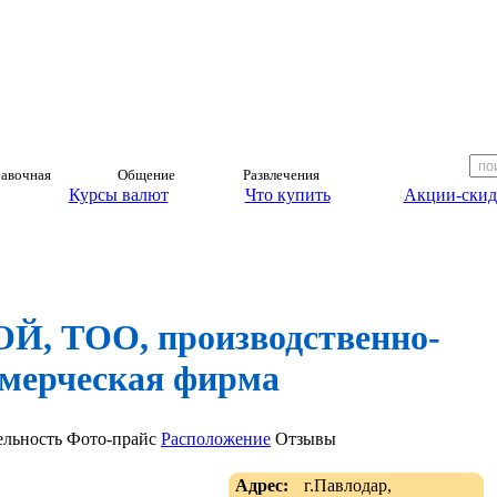
авочная
Общение
Развлечения
Курсы валют
Что купить
Акции-скид
, ТОО, производственно-
мерческая фирма
ельность
Фото-прайс
Расположение
Отзывы
Адрес:
г.Павлодар,