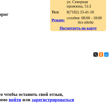
ул. Северная
промзона, 51/2
Тел:
8(7182) 33-41-18
орог
сегодня:
08:00 - 18:00
Режим:
без обеда
Посмотреть на карте
о чтобы оставить свой отзыв,
димо
войти
или
зарегистрироваться