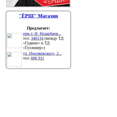
"ЁРШ" Магазин
Предлагает:
прк-т. Н. Назарбаев...
тел:
340134
(между ТД
«Гудвин» и ТД
«Гулливер»)
ул. Циолковского, 2...
тел:
606 911