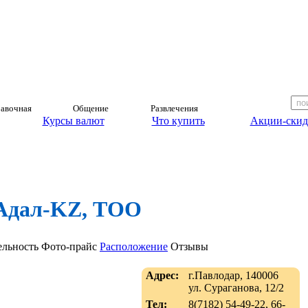
авочная
Общение
Развлечения
Курсы валют
Что купить
Акции-скид
Адал-KZ, ТОО
ельность
Фото-прайс
Расположение
Отзывы
Адрес:
г.Павлодар, 140006
ул. Сураганова, 12/2
Тел:
8(7182) 54-49-22, 66-