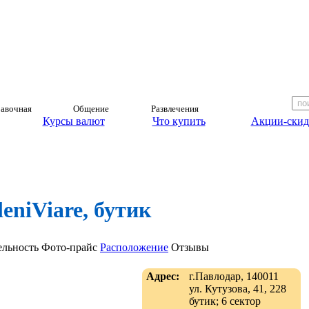
авочная
Общение
Развлечения
Курсы валют
Что купить
Акции-скид
leniViare, бутик
ельность
Фото-прайс
Расположение
Отзывы
Адрес:
г.Павлодар, 140011
ул. Кутузова, 41, 228
бутик; 6 сектор