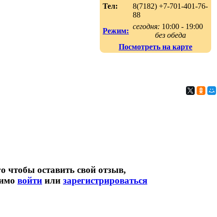
Тел:
8(7182) +7-701-401-76-
88
сегодня:
10:00 - 19:00
Режим:
без обеда
Посмотреть на карте
о чтобы оставить свой отзыв,
димо
войти
или
зарегистрироваться