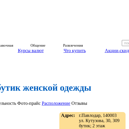
авочная
Общение
Развлечения
Курсы валют
Что купить
Акции-скид
 бутик женской одежды
ельность
Фото-прайс
Расположение
Отзывы
Адрес:
г.Павлодар, 140003
ул. Кутузова, 30, 309
бутик; 2 этаж