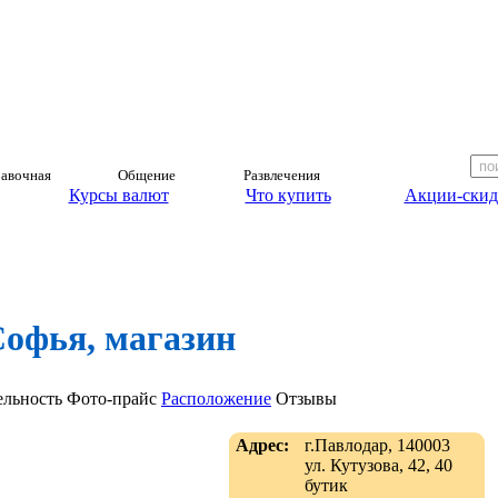
авочная
Общение
Развлечения
Курсы валют
Что купить
Акции-скид
офья, магазин
ельность
Фото-прайс
Расположение
Отзывы
Адрес:
г.Павлодар, 140003
ул. Кутузова, 42, 40
бутик