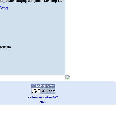
дарский информационный портал
Вход
лючена
сейчас на сайте 467
чел.